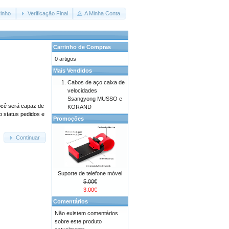
inho
Verificação Final
A Minha Conta
Carrinho de Compras
0 artigos
Mais Vendidos
Cabos de aço caixa de
velocidades
Ssangyong MUSSO e
cê será capaz de
KORAND
o status pedidos e
Promoções
Continuar
Suporte de telefone móvel
5.00€
3.00€
Comentários
Não existem comentários
sobre este produto