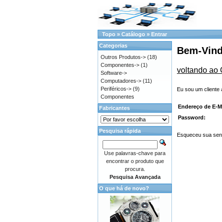
Topo
»
Catálogo
»
Entrar
Categorias
Bem-Vindo
Outros Produtos->
(18)
Componentes->
(1)
voltando ao 
Software->
Computadores->
(11)
Periféricos->
(9)
Eu sou um cliente 
Componentes
Endereço de E-Ma
Fabricantes
Password:
Pesquisa rápida
Esqueceu sua senh
Use palavras-chave para
encontrar o produto que
procura.
Pesquisa Avançada
O que há de novo?