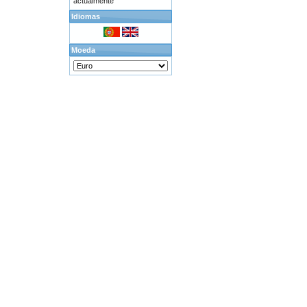
actualmente
Idiomas
Moeda