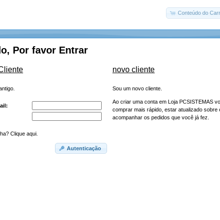
Conteúdo do Carr
, Por favor Entrar
Cliente
novo cliente
antigo.
Sou um novo cliente.
Ao criar uma conta em Loja PCSISTEMAS vo
il:
comprar mais rápido, estar atualizado sobre 
acompanhar os pedidos que você já fez.
a? Clique aqui.
Autenticação