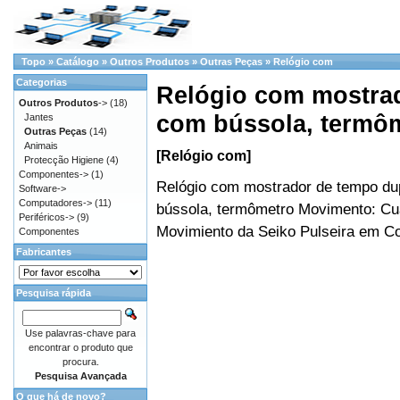
Topo
»
Catálogo
»
Outros Produtos
»
Outras Peças
»
Relógio com
Categorias
Relógio com mostra
Outros Produtos
->
(18)
com bússola, termô
Jantes
Outras Peças
(14)
Animais
[Relógio com]
Protecção Higiene
(4)
Componentes->
(1)
Relógio com mostrador de tempo du
Software->
Computadores->
(11)
bússola, termômetro Movimento: Cu
Periféricos->
(9)
Movimiento da Seiko Pulseira em Co
Componentes
Fabricantes
Pesquisa rápida
Use palavras-chave para
encontrar o produto que
procura.
Pesquisa Avançada
O que há de novo?