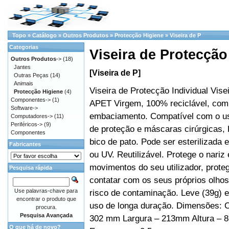
Topo
»
Catálogo
»
Outros Produtos
»
Protecção Higiene
»
Viseira de P
Categorias
Viseira de Protecção
Outros Produtos
->
(18)
Jantes
[Viseira de P]
Outras Peças
(14)
Animais
Viseira de Protecção Individual Vise
Protecção Higiene
(4)
Componentes->
(1)
APET Virgem, 100% reciclável, com 
Software->
embaciamento. Compatível com o us
Computadores->
(11)
Periféricos->
(9)
de proteção e máscaras cirúrgicas,
Componentes
bico de pato. Pode ser esterilizada 
Fabricantes
ou UV. Reutilizável. Protege o nariz
movimentos do seu utilizador, prote
Pesquisa rápida
contatar com os seus próprios olhos
Use palavras-chave para
risco de contaminação. Leve (39g) 
encontrar o produto que
uso de longa duração. Dimensões: 
procura.
Pesquisa Avançada
302 mm Largura – 213mm Altura – 
O que há de novo?