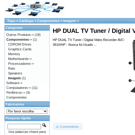
Topo
»
Catálogo
»
Componentes
»
Imagem
»
Categorias
HP DUAL TV Tuner / Digital 
Outros Produtos->
(18)
Componentes
->
(1)
HP DUAL TV Tuner / Digital Video Recorder AVC-
CDROM Drives
3610/HP - Nunca foi Usado ...
Graphics Cards
Memory
Motherboards->
Processadores->
Rato
Speakers
Imagem
(1)
Software->
Computadores->
(11)
Periféricos->
(9)
Componentes
Fabricantes
Pesquisa rápida
Comentários
Use palavras-chave para