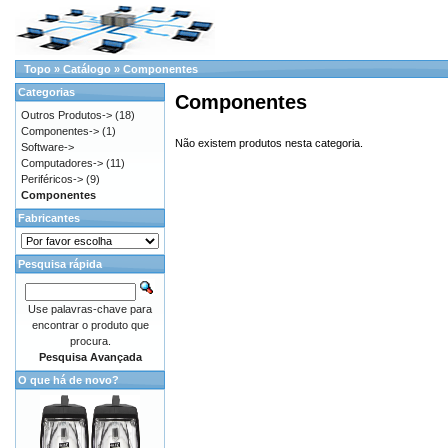
Topo
»
Catálogo
»
Componentes
Categorias
Componentes
Outros Produtos->
(18)
Componentes->
(1)
Não existem produtos nesta categoria.
Software->
Computadores->
(11)
Periféricos->
(9)
Componentes
Fabricantes
Pesquisa rápida
Use palavras-chave para
encontrar o produto que
procura.
Pesquisa Avançada
O que há de novo?