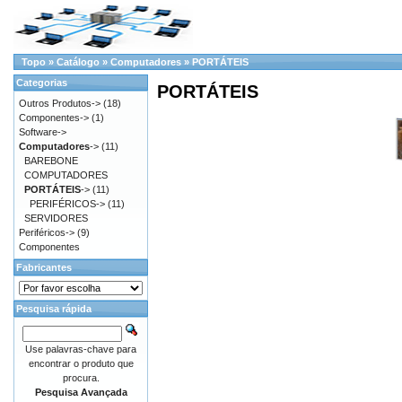
Topo
»
Catálogo
»
Computadores
»
PORTÁTEIS
Categorias
PORTÁTEIS
Outros Produtos->
(18)
Componentes->
(1)
Software->
Computadores
->
(11)
BAREBONE
COMPUTADORES
PORTÁTEIS
->
(11)
PERIFÉRICOS->
(11)
SERVIDORES
Periféricos->
(9)
Componentes
Fabricantes
Pesquisa rápida
Use palavras-chave para
encontrar o produto que
procura.
Pesquisa Avançada