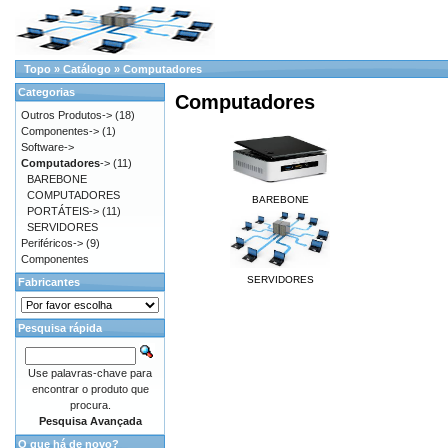
Topo
»
Catálogo
»
Computadores
Categorias
Computadores
Outros Produtos->
(18)
Componentes->
(1)
Software->
Computadores
->
(11)
BAREBONE
COMPUTADORES
BAREBONE
PORTÁTEIS->
(11)
SERVIDORES
Periféricos->
(9)
Componentes
SERVIDORES
Fabricantes
Pesquisa rápida
Use palavras-chave para
encontrar o produto que
procura.
Pesquisa Avançada
O que há de novo?