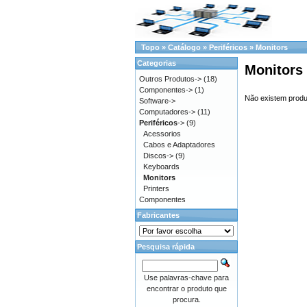
Topo
»
Catálogo
»
Periféricos
»
Monitors
Categorias
Monitors
Outros Produtos->
(18)
Componentes->
(1)
Não existem produ
Software->
Computadores->
(11)
Periféricos
->
(9)
Acessorios
Cabos e Adaptadores
Discos->
(9)
Keyboards
Monitors
Printers
Componentes
Fabricantes
Pesquisa rápida
Use palavras-chave para
encontrar o produto que
procura.