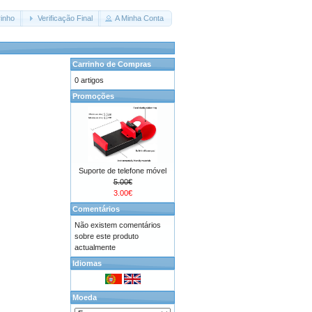
inho
Verificação Final
A Minha Conta
Carrinho de Compras
0 artigos
Promoções
Suporte de telefone móvel
5.00€
3.00€
Comentários
Não existem comentários
sobre este produto
actualmente
Idiomas
Moeda