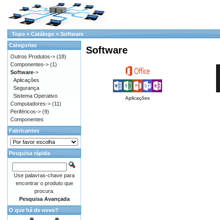
Topo
»
Catálogo
»
Software
Categorias
Software
Outros Produtos->
(18)
Componentes->
(1)
Software
->
Aplicações
Segurança
Sistema Operativo
Aplicações
Computadores->
(11)
Periféricos->
(9)
Componentes
Fabricantes
Pesquisa rápida
Use palavras-chave para
encontrar o produto que
procura.
Pesquisa Avançada
O que há de novo?